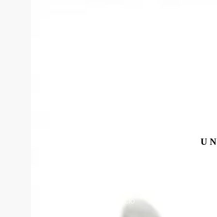
​
INICIO
AUXILIAR DE ENF