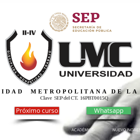
UNIDAD METROPOLITANA DE LA
Clave SEP del CT. 16PBT0015Q
Próximo curso
Whatsapp
ERMERÍA
NOSOTROS
ACADÉMICO
NUEVO INGRE